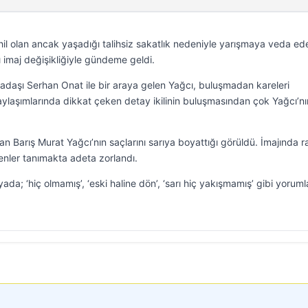
l olan ancak yaşadığı talihsiz sakatlık nedeniyle yarışmaya veda ed
 imaj değişikliğiyle gündeme geldi.
kadaşı Serhan Onat ile bir araya gelen Yağcı, buluşmadan kareleri
 paylaşımlarında dikkat çeken detay ikilinin buluşmasından çok Yağcı’nı
an Barış Murat Yağcı’nın saçlarını sarıya boyattığı görüldü. İmajında r
renler tanımakta adeta zorlandı.
ada; ‘hiç olmamış’, ‘eski haline dön’, ‘sarı hiç yakışmamış’ gibi yoruml