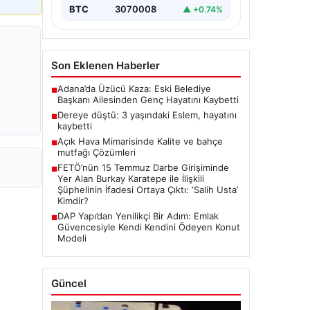
BTC
3070008
▲ +0.74%
Son Eklenen Haberler
Adana’da Üzücü Kaza: Eski Belediye
■
Başkanı Ailesinden Genç Hayatını Kaybetti
Dereye düştü: 3 yaşındaki Eslem, hayatını
■
kaybetti
Açık Hava Mimarisinde Kalite ve bahçe
■
mutfağı Çözümleri
FETÖ’nün 15 Temmuz Darbe Girişiminde
■
Yer Alan Burkay Karatepe ile İlişkili
Şüphelinin İfadesi Ortaya Çıktı: ‘Salih Usta’
Kimdir?
DAP Yapı’dan Yenilikçi Bir Adım: Emlak
■
Güvencesiyle Kendi Kendini Ödeyen Konut
Modeli
Güncel