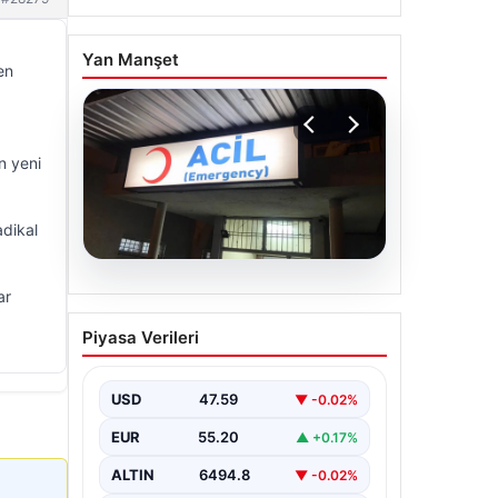
Yan Manşet
en
n yeni
adikal
05.08.2026
ar
Dereye düştü: 3 yaşındaki
Piyasa Verileri
Eslem, hayatını kaybetti
USD
47.59
▼ -0.02%
EUR
55.20
▲ +0.17%
ALTIN
6494.8
▼ -0.02%