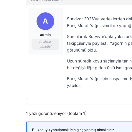
Survivor 2026’ya yedeklerden dahi
A
Barış Murat Yağcı şimdi de yaptığı
admin
Son olarak Survivor’daki yakın ar
Anahtar
takipçileriyle paylaştı. Yağcı’nın
yönetici
görünümü oldu.
Uzun süredir koyu saçlarıyla tanın
bir değişikliğe giden ünlü ismi gö
Barış Murat Yağcı için sosyal medy
yapıldı.
1 yazı görüntüleniyor (toplam 1)
Bu konuyu yanıtlamak için giriş yapmış olmalısınız.