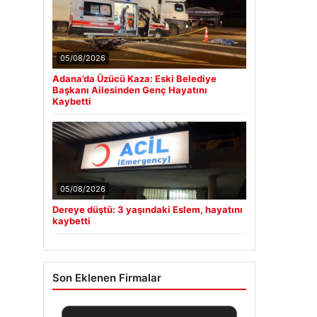
05/08/2026
Adana’da Üzücü Kaza: Eski Belediye
Başkanı Ailesinden Genç Hayatını
Kaybetti
05/08/2026
Dereye düştü: 3 yaşındaki Eslem, hayatını
kaybetti
Son Eklenen Firmalar