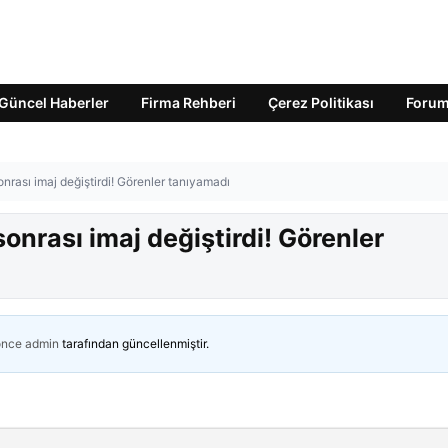
Güncel Haberler
Firma Rehberi
Çerez Politikası
Foru
onrası imaj değiştirdi! Görenler tanıyamadı
sonrası imaj değiştirdi! Görenler
önce
admin
tarafından güncellenmiştir.