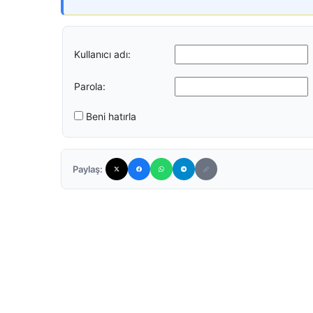
Kullanıcı adı:
Parola:
Beni hatırla
Paylaş: