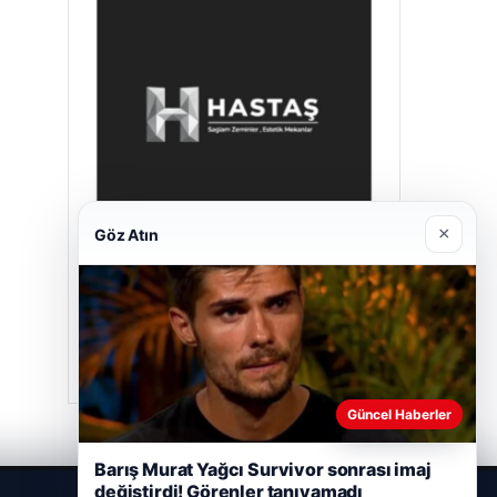
×
Göz Atın
Hastaş Beton
26/05/2026
Güncel Haberler
Barış Murat Yağcı Survivor sonrası imaj
değiştirdi! Görenler tanıyamadı