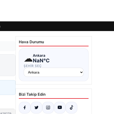
m
Hava Durumu
☁
Ankara
NaN°C
ŞEHIR SEÇ
Bizi Takip Edin
#28279