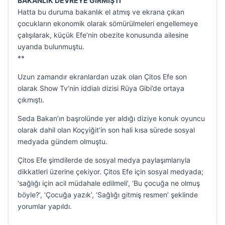
BAKANLIK DEVREYE GİRMİŞTİ
Hatta bu duruma bakanlık el atmış ve ekrana çıkan
çocukların ekonomik olarak sömürülmeleri engellemeye
çalışılarak, küçük Efe’nin obezite konusunda ailesine
uyarıda bulunmuştu.
**
Uzun zamandır ekranlardan uzak olan Çitos Efe son
olarak Show Tv’nin iddialı dizisi Rüya Gibi’de ortaya
çıkmıştı.
Seda Bakan’ın başrolünde yer aldığı diziye konuk oyuncu
olarak dahil olan Koçyiğit’in son hali kısa sürede sosyal
medyada gündem olmuştu.
Çitos Efe şimdilerde de sosyal medya paylaşımlarıyla
dikkatleri üzerine çekiyor. Çitos Efe için sosyal medyada;
‘sağlığı için acil müdahale edilmeli’, ‘Bu çocuğa ne olmuş
böyle?’, ‘Çocuğa yazık’, ‘Sağlığı gitmiş resmen’ şeklinde
yorumlar yapıldı.