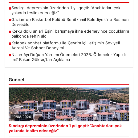
Sındırgı depreminin üzerinden 1 yıl geçti: “Anahtarları çok
■
yakında teslim edeceğiz”
Gaziantep Basketbol Kulübü Şehitkamil Belediyesi’ne Resmen
■
Devredildi
Korku dolu anlar! Eşini barışmaya ikna edemeyince çocuklarını
■
balkonda rehin aldı
Kelebek sohbet platformu İle Çevrim içi İletişimin Seviyeli
■
Adresi Ve Sohbet Deneyimi
Nisan Ayı Doğum Yardımı Ödemeleri 2026: Ödemeler Yapıldı
■
mı? Bakan Göktaş’tan Açıklama
Güncel
10/08/2026
Sındırgı depreminin üzerinden 1 yıl geçti: “Anahtarları çok
yakında teslim edeceğiz”