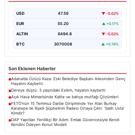
USD
47.59
▼ -0.02%
EUR
55.20
▲ +0.17%
ALTIN
6494.8
▼ -0.02%
BTC
3070008
▲ +0.74%
Son Eklenen Haberler
Adana’da Üzücü Kaza: Eski Belediye Başkanı Ailesinden Genç
■
Hayatını Kaybetti
Dereye düştü: 3 yaşındaki Eslem, hayatını kaybetti
■
Açık Hava Mimarisinde Kalite ve bahçe mutfağı Çözümleri
■
FETÖ’nün 15 Temmuz Darbe Girişiminde Yer Alan Burkay
■
Karatepe ile İlişkili Şüphelinin İfadesi Ortaya Çıktı: ‘Salih Usta’
Kimdir?
DAP Yapı’dan Yenilikçi Bir Adım: Emlak Güvencesiyle Kendi
■
Kendini Ödeyen Konut Modeli