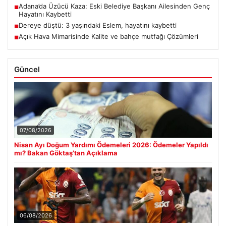
Adana’da Üzücü Kaza: Eski Belediye Başkanı Ailesinden Genç
■
Hayatını Kaybetti
Dereye düştü: 3 yaşındaki Eslem, hayatını kaybetti
■
Açık Hava Mimarisinde Kalite ve bahçe mutfağı Çözümleri
■
Güncel
07/08/2026
Nisan Ayı Doğum Yardımı Ödemeleri 2026: Ödemeler Yapıldı
mı? Bakan Göktaş’tan Açıklama
06/08/2026