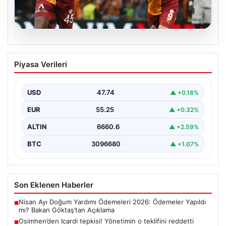
06.08.2026
Osimhen’den Icardi tepkisi! Yönetimin o
Piyasa Verileri
teklifini reddetti
USD
47.74
▲ +0.18%
EUR
55.25
▲ +0.32%
ALTIN
6660.6
▲ +2.59%
BTC
3096680
▲ +1.07%
Son Eklenen Haberler
Nisan Ayı Doğum Yardımı Ödemeleri 2026: Ödemeler Yapıldı
■
mı? Bakan Göktaş’tan Açıklama
Osimhen’den Icardi tepkisi! Yönetimin o teklifini reddetti
■