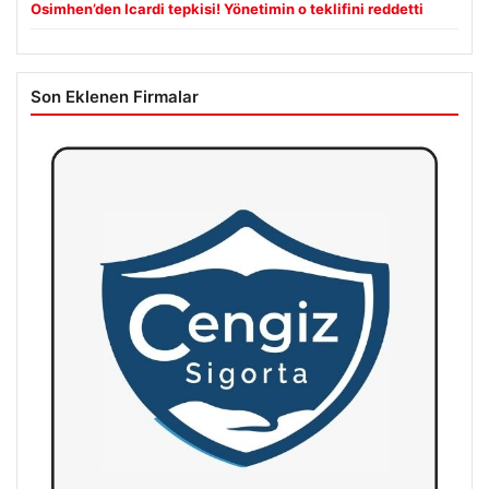
Osimhen’den Icardi tepkisi! Yönetimin o teklifini reddetti
Son Eklenen Firmalar