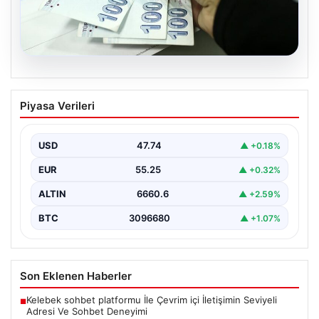
07.08.2026
Nisan Ayı Doğum Yardımı Ödemeleri
Piyasa Verileri
2026: Ödemeler Yapıldı mı? Bakan
Göktaş’tan Açıklama
USD
47.74
▲ +0.18%
Her ay düzenli olarak yapılan doğum yardımı ödemeleri,
ihtiyaç sahibi ailelerin yaşamını kolaylaştırmaya devam…
EUR
55.25
▲ +0.32%
ALTIN
6660.6
▲ +2.59%
BTC
3096680
▲ +1.07%
Son Eklenen Haberler
Kelebek sohbet platformu İle Çevrim içi İletişimin Seviyeli
■
Adresi Ve Sohbet Deneyimi