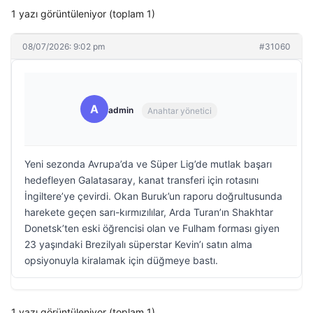
1 yazı görüntüleniyor (toplam 1)
08/07/2026: 9:02 pm
#31060
A
admin
Anahtar yönetici
Yeni sezonda Avrupa’da ve Süper Lig’de mutlak başarı
hedefleyen Galatasaray, kanat transferi için rotasını
İngiltere’ye çevirdi. Okan Buruk’un raporu doğrultusunda
harekete geçen sarı-kırmızılılar, Arda Turan’ın Shakhtar
Donetsk’ten eski öğrencisi olan ve Fulham forması giyen
23 yaşındaki Brezilyalı süperstar Kevin’ı satın alma
opsiyonuyla kiralamak için düğmeye bastı.
1 yazı görüntüleniyor (toplam 1)