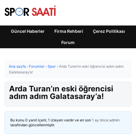
Güncel Haberler
Firma Rehberi
Çerez Politikası
Forum
Ana sayfa
›
Forumlar
›
Spor
›
Arda Turan’ın eski öğrencisi adım adım
Galatasaray’a!
Arda Turan’ın eski öğrencisi
adım adım Galatasaray’a!
Bu konu 0 yanıt içerir, 1 izleyen vardır ve en son
1 ay önce
admin
tarafından güncellenmiştir.