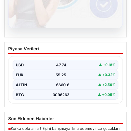
08.08.2026
Kelebek sohbet platformu İle Çevrim içi
Piyasa Verileri
İletişimin Seviyeli Adresi Ve Sohbet
Deneyimi
USD
47.74
▲ +0.18%
Sanal ortamında insanların seviyeli bir biçimde bağlantı
oluşturması ciddi bir hassasiyet ifade etmektedir.
EUR
55.25
▲ +0.32%
Halen…
ALTIN
6660.6
▲ +2.59%
BTC
3096263
▲ +0.05%
Son Eklenen Haberler
Korku dolu anlar! Eşini barışmaya ikna edemeyince çocuklarını
■