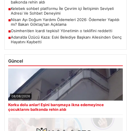
balkonda rehin aldı
Kelebek sohbet platformu İle Çevrim içi İletişimin Seviyeli
■
Adresi Ve Sohbet Deneyimi
Nisan Ayı Doğum Yardımı Ödemeleri 2026: Ödemeler Yapıldı
■
mı? Bakan Göktaş’tan Açıklama
Osimhen’den Icardi tepkisi! Yönetimin o teklifini reddetti
■
Adana’da Üzücü Kaza: Eski Belediye Başkanı Ailesinden Genç
■
Hayatını Kaybetti
Güncel
08/08/2026
Korku dolu anlar! Eşini barışmaya ikna edemeyince
çocuklarını balkonda rehin aldı