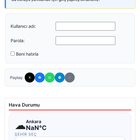
Kullanıcı adı:
Parola:
Beni hatırla
Paylaş:
Hava Durumu
☁
Ankara
NaN°C
ŞEHIR SEÇ