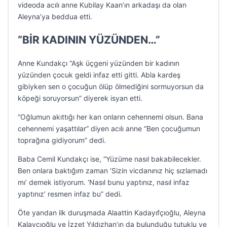
videoda acılı anne Kubilay Kaan’ın arkadaşı da olan
Aleyna’ya beddua etti.
“BİR KADININ YÜZÜNDEN…”
Anne Kundakçı “Aşk üçgeni yüzünden bir kadının
yüzünden çocuk geldi infaz etti gitti. Abla kardeş
gibiyken sen o çocuğun ölüp ölmediğini sormuyorsun da
köpeği soruyorsun” diyerek isyan etti.
“Oğlumun akıttığı her kan onların cehennemi olsun. Bana
cehennemi yaşattılar” diyen acılı anne “Ben çocuğumun
toprağına gidiyorum” dedi.
Baba Cemil Kundakçı ise, “Yüzüme nasıl bakabilecekler.
Ben onlara baktığım zaman ‘Sizin vicdanınız hiç sızlamadı
mı’ demek istiyorum. ‘Nasıl bunu yaptınız, nasıl infaz
yaptınız’ resmen infaz bu” dedi.
Öte yandan ilk duruşmada Alaattin Kadayıfçıoğlu, Aleyna
Kalaycıoğlu ve İzzet Yıldızhan’ın da bulunduğu tutuklu ve