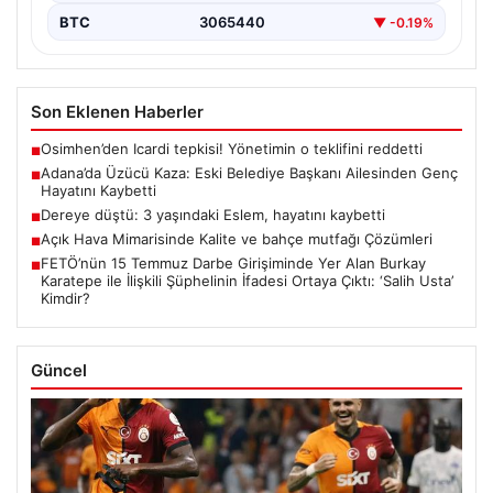
BTC
3065440
▼ -0.19%
Son Eklenen Haberler
Osimhen’den Icardi tepkisi! Yönetimin o teklifini reddetti
■
Adana’da Üzücü Kaza: Eski Belediye Başkanı Ailesinden Genç
■
Hayatını Kaybetti
Dereye düştü: 3 yaşındaki Eslem, hayatını kaybetti
■
Açık Hava Mimarisinde Kalite ve bahçe mutfağı Çözümleri
■
FETÖ’nün 15 Temmuz Darbe Girişiminde Yer Alan Burkay
■
Karatepe ile İlişkili Şüphelinin İfadesi Ortaya Çıktı: ‘Salih Usta’
Kimdir?
Güncel