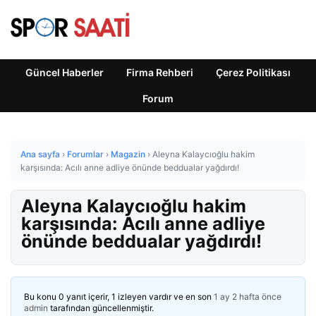
Güncel Haberler
Firma Rehberi
Çerez Politikası
Forum
Ana sayfa
›
Forumlar
›
Magazin
›
Aleyna Kalaycıoğlu hakim
karşısında: Acılı anne adliye önünde beddualar yağdırdı!
Aleyna Kalaycıoğlu hakim
karşısında: Acılı anne adliye
önünde beddualar yağdırdı!
Bu konu 0 yanıt içerir, 1 izleyen vardır ve en son
1 ay 2 hafta önce
admin
tarafından güncellenmiştir.