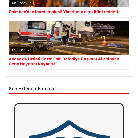
06/08/2026
Osimhen’den Icardi tepkisi! Yönetimin o teklifini reddetti
05/08/2026
Adana’da Üzücü Kaza: Eski Belediye Başkanı Ailesinden
Genç Hayatını Kaybetti
Son Eklenen Firmalar