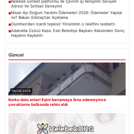
Kelebek sohbet platformu İle Çevrim içi İletişimin Seviyeli
■
Adresi Ve Sohbet Deneyimi
Nisan Ayı Doğum Yardımı Ödemeleri 2026: Ödemeler Yapıldı
■
mı? Bakan Göktaş’tan Açıklama
Osimhen’den Icardi tepkisi! Yönetimin o teklifini reddetti
■
Adana’da Üzücü Kaza: Eski Belediye Başkanı Ailesinden Genç
■
Hayatını Kaybetti
Güncel
08/08/2026
Korku dolu anlar! Eşini barışmaya ikna edemeyince
çocuklarını balkonda rehin aldı