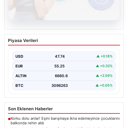
08.08.2026
Kelebek sohbet platformu İle Çevrim içi
Piyasa Verileri
İletişimin Seviyeli Adresi Ve Sohbet
Deneyimi
USD
47.74
▲ +0.18%
Sanal ortamında insanların seviyeli bir biçimde bağlantı
oluşturması ciddi bir hassasiyet ifade etmektedir.
EUR
55.25
▲ +0.32%
Halen…
ALTIN
6660.6
▲ +2.59%
BTC
3096263
▲ +0.05%
Son Eklenen Haberler
Korku dolu anlar! Eşini barışmaya ikna edemeyince çocuklarını
■
balkonda rehin aldı