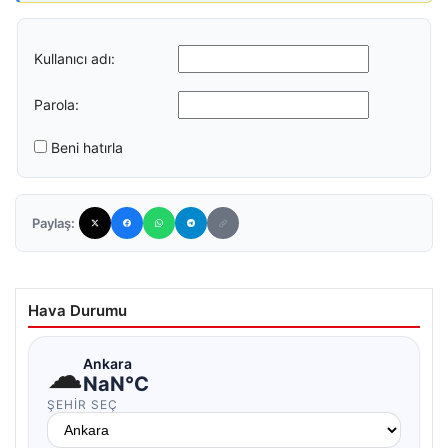
Kullanıcı adı:
Parola:
Beni hatırla
Paylaş:
Hava Durumu
☁
Ankara
NaN°C
ŞEHIR SEÇ