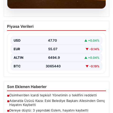
05.08.2026
Adana’da Üzücü Kaza: Eski Belediye
Piyasa Verileri
Başkanı Ailesinden Genç Hayatını
Kaybetti
USD
47.70
▲ +0.04%
Adana'nın Pozantı ilçesinde meydana gelen korkutucu
trafik kazası, bölgede büyük üzüntüye neden oldu.
EUR
55.07
▼ -0.14%
Olayda,…
ALTIN
6494.9
▲ +0.04%
BTC
3065440
▼ -0.19%
Son Eklenen Haberler
Osimhen’den Icardi tepkisi! Yönetimin o teklifini reddetti
■
Adana’da Üzücü Kaza: Eski Belediye Başkanı Ailesinden Genç
■
Hayatını Kaybetti
Dereye düştü: 3 yaşındaki Eslem, hayatını kaybetti
■