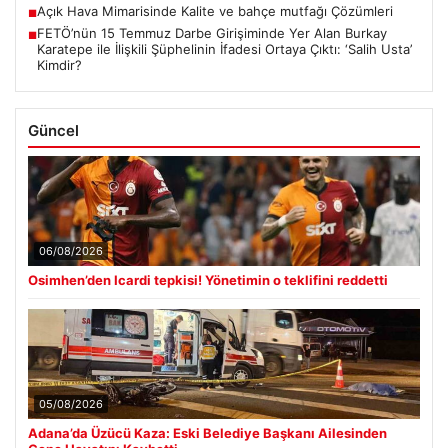
Açık Hava Mimarisinde Kalite ve bahçe mutfağı Çözümleri
■
FETÖ’nün 15 Temmuz Darbe Girişiminde Yer Alan Burkay
■
Karatepe ile İlişkili Şüphelinin İfadesi Ortaya Çıktı: ‘Salih Usta’
Kimdir?
Güncel
06/08/2026
Osimhen’den Icardi tepkisi! Yönetimin o teklifini reddetti
05/08/2026
Adana’da Üzücü Kaza: Eski Belediye Başkanı Ailesinden