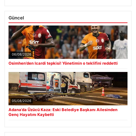
Güncel
06/08/2026
Osimhen’den Icardi tepkisi! Yönetimin o teklifini reddetti
05/08/2026
Adana’da Üzücü Kaza: Eski Belediye Başkanı Ailesinden
Genç Hayatını Kaybetti