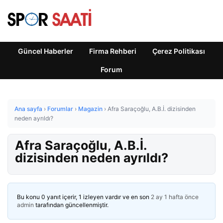
Güncel Haberler
Firma Rehberi
Çerez Politikası
Forum
Ana sayfa
›
Forumlar
›
Magazin
›
Afra Saraçoğlu, A.B.İ. dizisinden
neden ayrıldı?
Afra Saraçoğlu, A.B.İ.
dizisinden neden ayrıldı?
Bu konu 0 yanıt içerir, 1 izleyen vardır ve en son
2 ay 1 hafta önce
admin
tarafından güncellenmiştir.