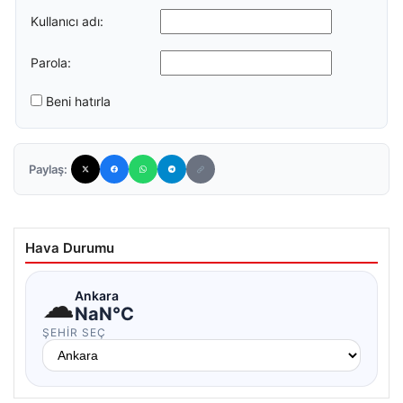
Kullanıcı adı:
Parola:
Beni hatırla
Paylaş:
Hava Durumu
☁
Ankara
NaN°C
ŞEHIR SEÇ