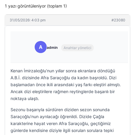
1 yazı görüntüleniyor (toplam 1)
31/05/2026: 4:03 pm
#23080
A
admin
Anahtar yönetici
Kenan İmirzalıoğlu’nun yıllar sonra ekranlara döndüğü
A.B.İ. dizisinde Afra Saraçoğlu da kadın başroldü. Dizi
başlamadan önce ikili arasındaki yaş farkı eleştiri almıştı.
Ancak dizi eleştirilere rağmen reytinglerde başarılı bir
noktaya ulaştı.
Sezonu başarıyla sürdüren diziden sezon sonunda
Saraçoğlu’nun ayrılacağı öğrenildi. Dizide Çağla
karakterine hayat veren Afra Saraçoğlu, geçtiğimiz
günlerde kendisine diziyle ilgili sorulan sorulara tepki