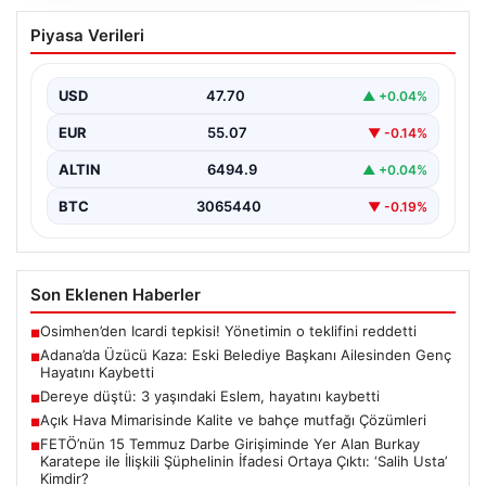
Adana’da Üzücü Kaza: Eski Belediye
Piyasa Verileri
Başkanı Ailesinden Genç Hayatını
Kaybetti
USD
47.70
▲ +0.04%
Adana'nın Pozantı ilçesinde meydana gelen korkutucu
trafik kazası, bölgede büyük üzüntüye neden oldu.
EUR
55.07
▼ -0.14%
Olayda,…
ALTIN
6494.9
▲ +0.04%
BTC
3065440
▼ -0.19%
Son Eklenen Haberler
Osimhen’den Icardi tepkisi! Yönetimin o teklifini reddetti
■
Adana’da Üzücü Kaza: Eski Belediye Başkanı Ailesinden Genç
■
Hayatını Kaybetti
Dereye düştü: 3 yaşındaki Eslem, hayatını kaybetti
■
Açık Hava Mimarisinde Kalite ve bahçe mutfağı Çözümleri
■
FETÖ’nün 15 Temmuz Darbe Girişiminde Yer Alan Burkay
■
Karatepe ile İlişkili Şüphelinin İfadesi Ortaya Çıktı: ‘Salih Usta’
Kimdir?