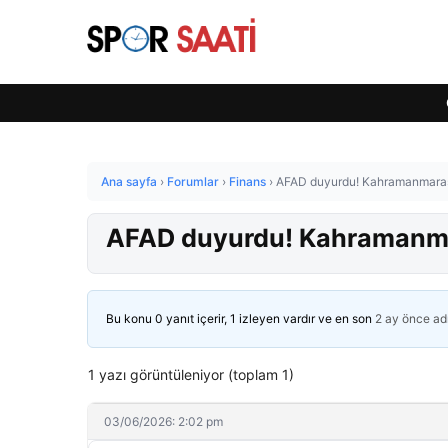
Ana sayfa
›
Forumlar
›
Finans
›
AFAD duyurdu! Kahramanmaraş
AFAD duyurdu! Kahramanma
Bu konu 0 yanıt içerir, 1 izleyen vardır ve en son
2 ay önce
ad
1 yazı görüntüleniyor (toplam 1)
03/06/2026: 2:02 pm