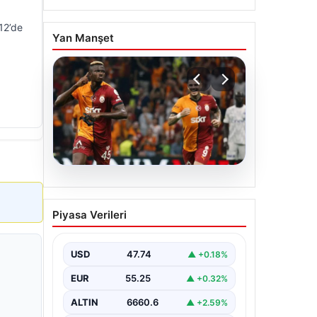
12’de
Yan Manşet
06.08.2026
Osimhen’den Icardi
Piyasa Verileri
tepkisi! Yönetimin o
teklifini reddetti
USD
47.74
▲ +0.18%
EUR
55.25
▲ +0.32%
ALTIN
6660.6
▲ +2.59%