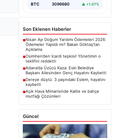
BTC
3096680
▲ +1.07%
Son Eklenen Haberler
Nisan Ayı Doğum Yardımı Ödemeleri 2026:
■
Ödemeler Yapıldı mı? Bakan Göktaş’tan
Açıklama
Osimhen’den Icardi tepkisi! Yönetimin o
■
teklifini reddetti
Adana’da Üzücü Kaza: Eski Belediye
■
Başkanı Ailesinden Genç Hayatını Kaybetti
Dereye düştü: 3 yaşındaki Eslem, hayatını
■
kaybetti
Açık Hava Mimarisinde Kalite ve bahçe
■
mutfağı Çözümleri
Güncel