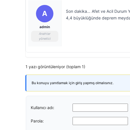
Son dakika… Afet ve Acil Durum Y
A
4,4 büyüklüğünde deprem meyda
admin
Anahtar
yönetici
1 yazı görüntüleniyor (toplam 1)
Bu konuyu yanıtlamak için giriş yapmış olmalısınız.
Kullanıcı adı:
Parola: