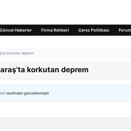
Güncel Haberler
Firma Rehberi
Çerez Politikası
Foru
’ta korkutan deprem
raş’ta korkutan deprem
min
tarafından güncellenmiştir.