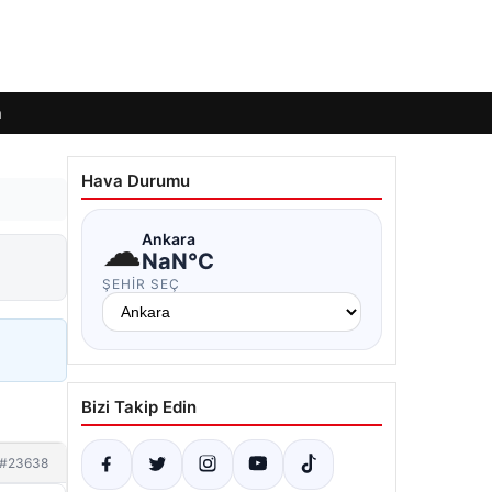
m
Hava Durumu
☁
Ankara
NaN°C
ŞEHIR SEÇ
Bizi Takip Edin
#23638