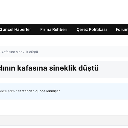
Güncel Haberler
Firma Rehberi
Çerez Politikası
Foru
 kafasına sineklik düştü
ının kafasına sineklik düştü
 önce
admin
tarafından güncellenmiştir.