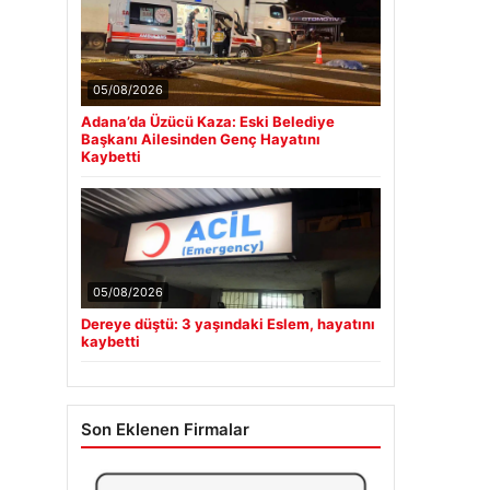
05/08/2026
Adana’da Üzücü Kaza: Eski Belediye
Başkanı Ailesinden Genç Hayatını
Kaybetti
05/08/2026
Dereye düştü: 3 yaşındaki Eslem, hayatını
kaybetti
Son Eklenen Firmalar