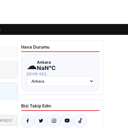
m
Hava Durumu
☁
Ankara
NaN°C
ŞEHIR SEÇ
Bizi Takip Edin
#26237