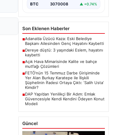
BTC
3070008
▲ +0.74%
Son Eklenen Haberler
Adana’da Üzücü Kaza: Eski Belediye
■
Başkanı Ailesinden Genç Hayatını Kaybetti
Dereye düştü: 3 yaşındaki Eslem, hayatını
■
kaybetti
Açık Hava Mimarisinde Kalite ve bahçe
■
mutfağı Çözümleri
FETÖ’nün 15 Temmuz Darbe Girişiminde
■
Yer Alan Burkay Karatepe ile İlişkili
Şüphelinin İfadesi Ortaya Çıktı: ‘Salih Usta’
Kimdir?
DAP Yapı’dan Yenilikçi Bir Adım: Emlak
■
Güvencesiyle Kendi Kendini Ödeyen Konut
Modeli
Güncel