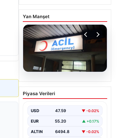
Yan Manşet
05.08.2026
Dereye düştü: 3 yaşındaki
Piyasa Verileri
Eslem, hayatını kaybetti
USD
47.59
▼ -0.02%
EUR
55.20
▲ +0.17%
ALTIN
6494.8
▼ -0.02%