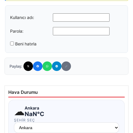
Kullanıcı adı:
Parola:
Beni hatırla
Paylaş:
Hava Durumu
☁
Ankara
NaN°C
ŞEHIR SEÇ