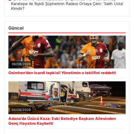
Karatepe ile İlişkili Şüphelinin İfadesi Ortaya Çıktı: ‘Salih Usta’
Kimdir?
Güncel
06/08/2026
Osimhen’den Icardi tepkisi! Yönetimin o teklifini reddetti
05/08/2026
Adana’da Üzücü Kaza: Eski Belediye Başkanı Ailesinden
Genç Hayatını Kaybetti