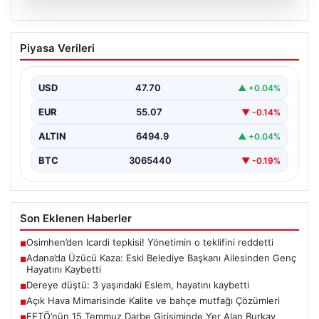
05.08.2026
Adana’da Üzücü Kaza: Eski Belediye
Piyasa Verileri
Başkanı Ailesinden Genç Hayatını
Kaybetti
USD
47.70
▲ +0.04%
Adana'nın Pozantı ilçesinde meydana gelen korkutucu
trafik kazası, bölgede büyük üzüntüye neden oldu.
EUR
55.07
▼ -0.14%
Olayda,…
ALTIN
6494.9
▲ +0.04%
BTC
3065440
▼ -0.19%
Son Eklenen Haberler
Osimhen’den Icardi tepkisi! Yönetimin o teklifini reddetti
■
Adana’da Üzücü Kaza: Eski Belediye Başkanı Ailesinden Genç
■
Hayatını Kaybetti
Dereye düştü: 3 yaşındaki Eslem, hayatını kaybetti
■
Açık Hava Mimarisinde Kalite ve bahçe mutfağı Çözümleri
■
FETÖ’nün 15 Temmuz Darbe Girişiminde Yer Alan Burkay
■