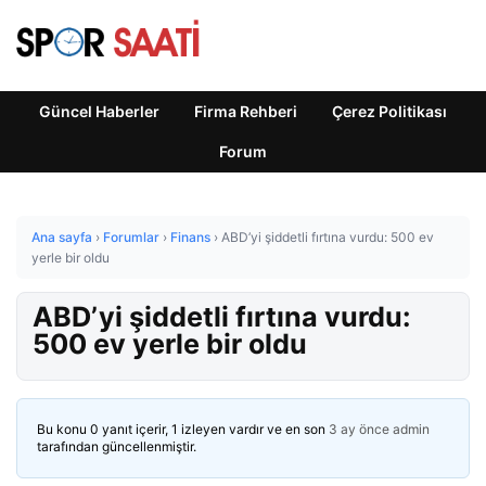
Güncel Haberler
Firma Rehberi
Çerez Politikası
Forum
Ana sayfa
›
Forumlar
›
Finans
›
ABD’yi şiddetli fırtına vurdu: 500 ev
yerle bir oldu
ABD’yi şiddetli fırtına vurdu:
500 ev yerle bir oldu
Bu konu 0 yanıt içerir, 1 izleyen vardır ve en son
3 ay önce
admin
tarafından güncellenmiştir.