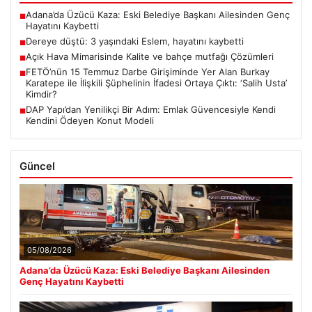
Adana’da Üzücü Kaza: Eski Belediye Başkanı Ailesinden Genç
■
Hayatını Kaybetti
Dereye düştü: 3 yaşındaki Eslem, hayatını kaybetti
■
Açık Hava Mimarisinde Kalite ve bahçe mutfağı Çözümleri
■
FETÖ’nün 15 Temmuz Darbe Girişiminde Yer Alan Burkay
■
Karatepe ile İlişkili Şüphelinin İfadesi Ortaya Çıktı: ‘Salih Usta’
Kimdir?
DAP Yapı’dan Yenilikçi Bir Adım: Emlak Güvencesiyle Kendi
■
Kendini Ödeyen Konut Modeli
Güncel
05/08/2026
Adana’da Üzücü Kaza: Eski Belediye Başkanı Ailesinden
Genç Hayatını Kaybetti