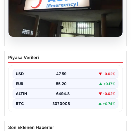
05.08.2026
Dereye düştü: 3 yaşındaki Eslem,
Piyasa Verileri
hayatını kaybetti
USD
47.59
▼ -0.02%
EUR
55.20
▲ +0.17%
ALTIN
6494.8
▼ -0.02%
BTC
3070008
▲ +0.74%
Son Eklenen Haberler