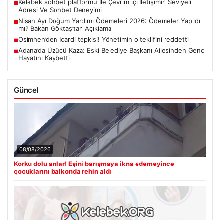
Kelebek sohbet platformu İle Çevrim içi İletişimin Seviyeli
■
Adresi Ve Sohbet Deneyimi
Nisan Ayı Doğum Yardımı Ödemeleri 2026: Ödemeler Yapıldı
■
mı? Bakan Göktaş’tan Açıklama
Osimhen’den Icardi tepkisi! Yönetimin o teklifini reddetti
■
Adana’da Üzücü Kaza: Eski Belediye Başkanı Ailesinden Genç
■
Hayatını Kaybetti
Güncel
08/08/2026
Korku dolu anlar! Eşini barışmaya ikna edemeyince
çocuklarını balkonda rehin aldı