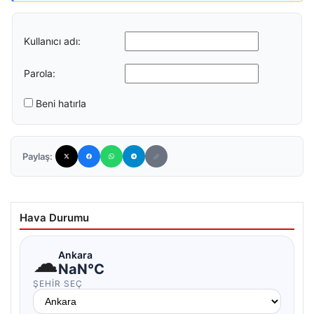
Kullanıcı adı:
Parola:
Beni hatırla
Paylaş:
Hava Durumu
☁
Ankara
NaN°C
ŞEHIR SEÇ