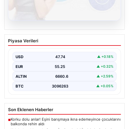
08.08.2026
Kelebek sohbet platformu İle Çevrim içi
Piyasa Verileri
İletişimin Seviyeli Adresi Ve Sohbet
Deneyimi
USD
47.74
▲ +0.18%
Sanal ortamında insanların seviyeli bir biçimde bağlantı
oluşturması ciddi bir hassasiyet ifade etmektedir.
EUR
55.25
▲ +0.32%
Halen…
ALTIN
6660.6
▲ +2.59%
BTC
3096263
▲ +0.05%
Son Eklenen Haberler
Korku dolu anlar! Eşini barışmaya ikna edemeyince çocuklarını
■
balkonda rehin aldı