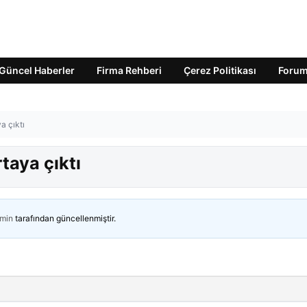
Güncel Haberler
Firma Rehberi
Çerez Politikası
Foru
ya çıktı
rtaya çıktı
min
tarafından güncellenmiştir.