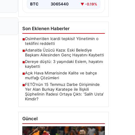
BTC
3065440
▼ -0.19%
Son Eklenen Haberler
Osimhen’den Icardi tepkisi! Yönetimin o
■
teklifini reddetti
Adana’da Üzücü Kaza: Eski Belediye
■
Başkanı Ailesinden Genç Hayatını Kaybetti
Dereye düştü: 3 yaşındaki Eslem, hayatını
■
kaybetti
Açık Hava Mimarisinde Kalite ve bahçe
■
mutfağı Çözümleri
FETÖ’nün 15 Temmuz Darbe Girişiminde
■
Yer Alan Burkay Karatepe ile İlişkili
Şüphelinin İfadesi Ortaya Çıktı: ‘Salih Usta’
Kimdir?
Güncel