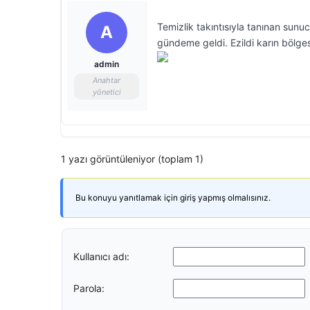
Temizlik takıntısıyla tanınan sunu
A
gündeme geldi. Ezildi karın bölges
admin
Anahtar
yönetici
1 yazı görüntüleniyor (toplam 1)
Bu konuyu yanıtlamak için giriş yapmış olmalısınız.
Kullanıcı adı:
Parola: