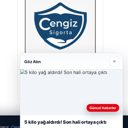
×
Göz Atın
Cengiz Sigorta
23/06/2026
Güncel Haberler
5 kilo yağ aldırdı! Son hali ortaya çıktı
ıyoruz.
Çerez Politikamız
Reddet
Kabul Et