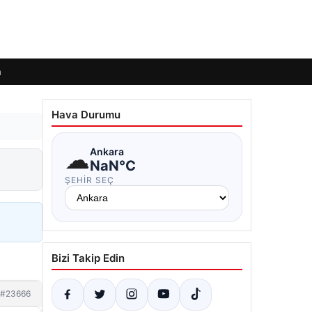
m
Hava Durumu
☁
Ankara
NaN°C
ŞEHIR SEÇ
Bizi Takip Edin
#23666