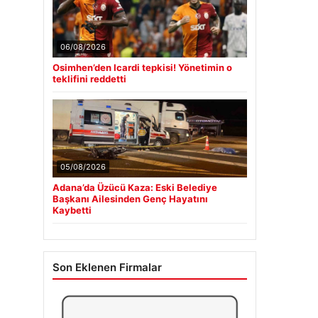
06/08/2026
Osimhen’den Icardi tepkisi! Yönetimin o
teklifini reddetti
05/08/2026
Adana’da Üzücü Kaza: Eski Belediye
Başkanı Ailesinden Genç Hayatını
Kaybetti
Son Eklenen Firmalar