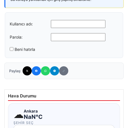
Kullanıcı adı:
Parola:
Beni hatırla
Paylaş:
Hava Durumu
☁
Ankara
NaN°C
ŞEHIR SEÇ