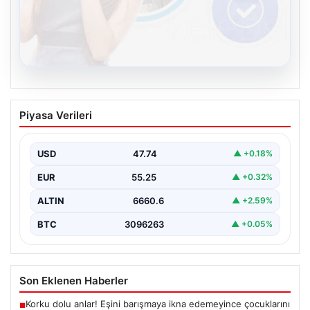
08.08.2026
Kelebek sohbet platformu İle Çevrim içi
Piyasa Verileri
İletişimin Seviyeli Adresi Ve Sohbet
Deneyimi
USD
47.74
▲ +0.18%
Sanal ortamında insanların seviyeli bir biçimde bağlantı
oluşturması ciddi bir hassasiyet ifade etmektedir.
EUR
55.25
▲ +0.32%
Halen…
ALTIN
6660.6
▲ +2.59%
BTC
3096263
▲ +0.05%
Son Eklenen Haberler
Korku dolu anlar! Eşini barışmaya ikna edemeyince çocuklarını
■