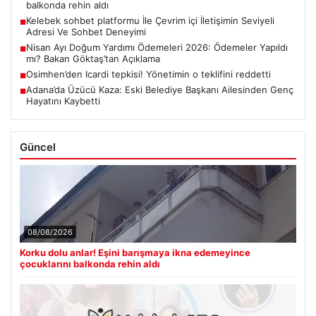
balkonda rehin aldı
Kelebek sohbet platformu İle Çevrim içi İletişimin Seviyeli
■
Adresi Ve Sohbet Deneyimi
Nisan Ayı Doğum Yardımı Ödemeleri 2026: Ödemeler Yapıldı
■
mı? Bakan Göktaş’tan Açıklama
Osimhen’den Icardi tepkisi! Yönetimin o teklifini reddetti
■
Adana’da Üzücü Kaza: Eski Belediye Başkanı Ailesinden Genç
■
Hayatını Kaybetti
Güncel
08/08/2026
Korku dolu anlar! Eşini barışmaya ikna edemeyince
çocuklarını balkonda rehin aldı