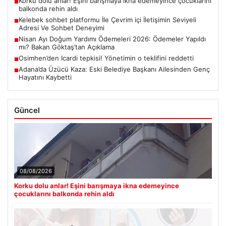
Korku dolu anlar! Eşini barışmaya ikna edemeyince çocuklarını
■
balkonda rehin aldı
Kelebek sohbet platformu İle Çevrim içi İletişimin Seviyeli
■
Adresi Ve Sohbet Deneyimi
Nisan Ayı Doğum Yardımı Ödemeleri 2026: Ödemeler Yapıldı
■
mı? Bakan Göktaş’tan Açıklama
Osimhen’den Icardi tepkisi! Yönetimin o teklifini reddetti
■
Adana’da Üzücü Kaza: Eski Belediye Başkanı Ailesinden Genç
■
Hayatını Kaybetti
Güncel
08/08/2026
Korku dolu anlar! Eşini barışmaya ikna edemeyince
çocuklarını balkonda rehin aldı