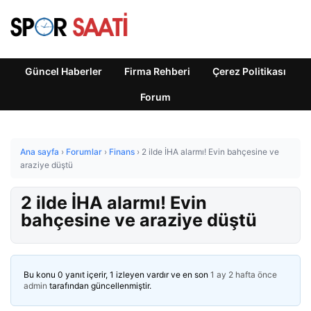
Güncel Haberler
Firma Rehberi
Çerez Politikası
Forum
Ana sayfa
›
Forumlar
›
Finans
›
2 ilde İHA alarmı! Evin bahçesine ve
araziye düştü
2 ilde İHA alarmı! Evin
bahçesine ve araziye düştü
Bu konu 0 yanıt içerir, 1 izleyen vardır ve en son
1 ay 2 hafta önce
admin
tarafından güncellenmiştir.