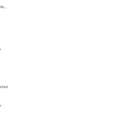
ile…
a
k
rtesi
r