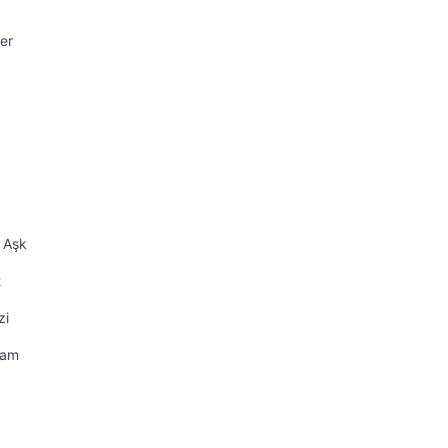
er
k Aşk
t
zi
dam