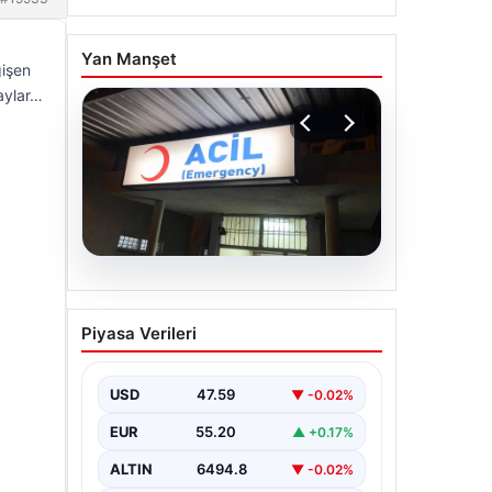
Yan Manşet
ğişen
taylar…
05.08.2026
Dereye düştü: 3 yaşındaki
Piyasa Verileri
Eslem, hayatını kaybetti
USD
47.59
▼ -0.02%
EUR
55.20
▲ +0.17%
ALTIN
6494.8
▼ -0.02%