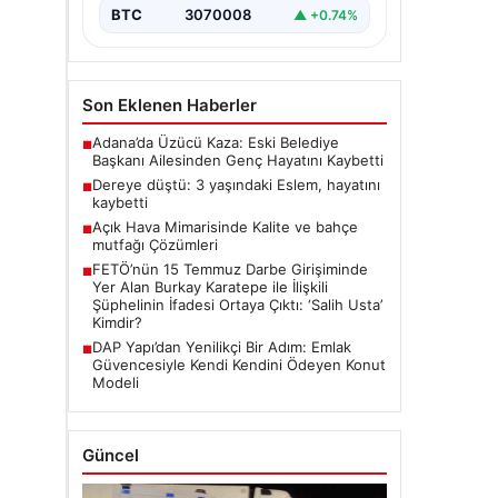
BTC
3070008
▲ +0.74%
Son Eklenen Haberler
Adana’da Üzücü Kaza: Eski Belediye
■
Başkanı Ailesinden Genç Hayatını Kaybetti
Dereye düştü: 3 yaşındaki Eslem, hayatını
■
kaybetti
Açık Hava Mimarisinde Kalite ve bahçe
■
mutfağı Çözümleri
FETÖ’nün 15 Temmuz Darbe Girişiminde
■
Yer Alan Burkay Karatepe ile İlişkili
Şüphelinin İfadesi Ortaya Çıktı: ‘Salih Usta’
Kimdir?
DAP Yapı’dan Yenilikçi Bir Adım: Emlak
■
Güvencesiyle Kendi Kendini Ödeyen Konut
Modeli
Güncel