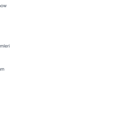
how
mleri
nım