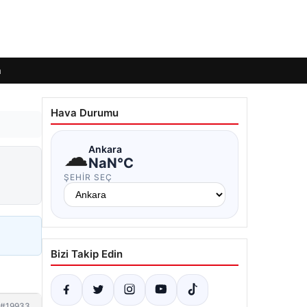
m
Hava Durumu
☁
Ankara
NaN°C
ŞEHIR SEÇ
Bizi Takip Edin
#19933