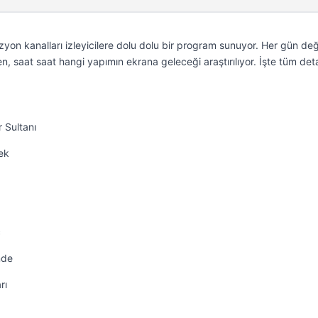
zyon kanalları izleyicilere dolu dolu bir program sunuyor. Her gün de
n, saat saat hangi yapımın ekrana geleceği araştırılıyor. İşte tüm de
 Sultanı
ek
ç
nde
rı