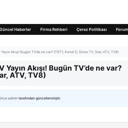
Güncel Haberler
Firma Rehberi
Çerez Politikası
Foru
Yayın Akışı! Bugün TV’de ne var? (TRT1, Kanal D, Show TV, Star, ATV, TV8)
 Yayın Akışı! Bugün TV’de ne var?
ar, ATV, TV8)
 önce
admin
tarafından güncellenmiştir.