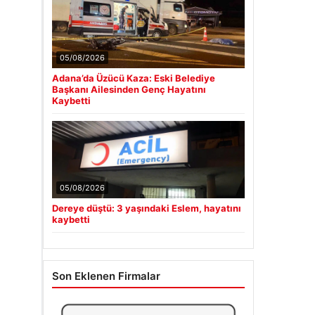
05/08/2026
Adana’da Üzücü Kaza: Eski Belediye
Başkanı Ailesinden Genç Hayatını
Kaybetti
05/08/2026
Dereye düştü: 3 yaşındaki Eslem, hayatını
kaybetti
Son Eklenen Firmalar