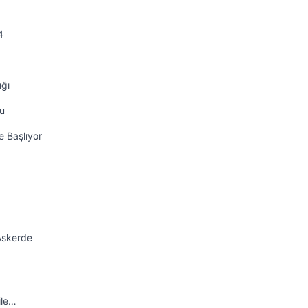
4
ığı
nu
e Başlıyor
Askerde
ile…