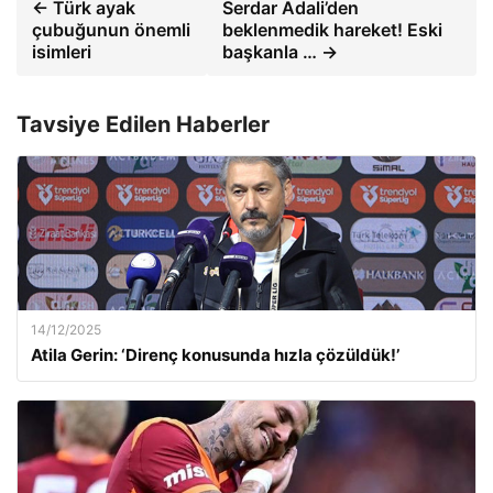
← Türk ayak
Serdar Adali’den
çubuğunun önemli
beklenmedik hareket! Eski
isimleri
başkanla … →
Tavsiye Edilen Haberler
14/12/2025
Atila Gerin: ‘Direnç konusunda hızla çözüldük!’