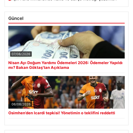
Güncel
07/08/2026
Nisan Ayı Doğum Yardımı Ödemeleri 2026: Ödemeler Yapıldı
mı? Bakan Göktaş’tan Açıklama
06/08/2026
Osimhen’den Icardi tepkisi! Yönetimin o teklifini reddetti