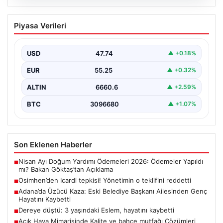
06.08.2026
Osimhen’den Icardi tepkisi! Yönetimin o
Piyasa Verileri
teklifini reddetti
USD
47.74
▲ +0.18%
EUR
55.25
▲ +0.32%
ALTIN
6660.6
▲ +2.59%
BTC
3096680
▲ +1.07%
Son Eklenen Haberler
Nisan Ayı Doğum Yardımı Ödemeleri 2026: Ödemeler Yapıldı
■
mı? Bakan Göktaş’tan Açıklama
Osimhen’den Icardi tepkisi! Yönetimin o teklifini reddetti
■
Adana’da Üzücü Kaza: Eski Belediye Başkanı Ailesinden Genç
■
Hayatını Kaybetti
Dereye düştü: 3 yaşındaki Eslem, hayatını kaybetti
■
Açık Hava Mimarisinde Kalite ve bahçe mutfağı Çözümleri
■