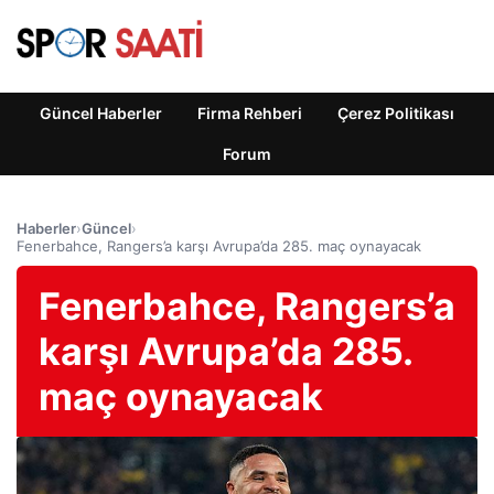
Güncel Haberler
Firma Rehberi
Çerez Politikası
Forum
Haberler
›
Güncel
›
Fenerbahce, Rangers’a karşı Avrupa’da 285. maç oynayacak
Fenerbahce, Rangers’a
karşı Avrupa’da 285.
maç oynayacak