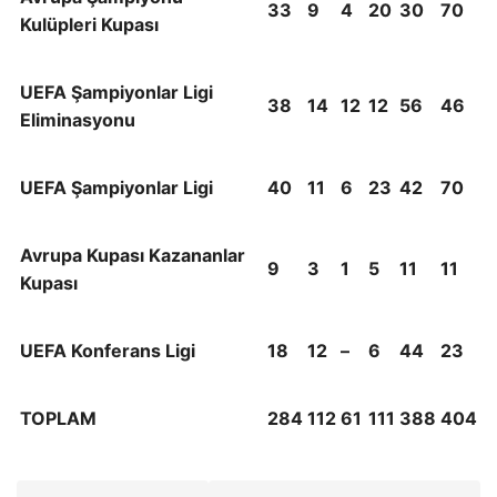
33
9
4
20
30
70
Kulüpleri Kupası
UEFA Şampiyonlar Ligi
38
14
12
12
56
46
Eliminasyonu
UEFA Şampiyonlar Ligi
40
11
6
23
42
70
Avrupa Kupası Kazananlar
9
3
1
5
11
11
Kupası
UEFA Konferans Ligi
18
12
–
6
44
23
TOPLAM
284
112
61
111
388
404