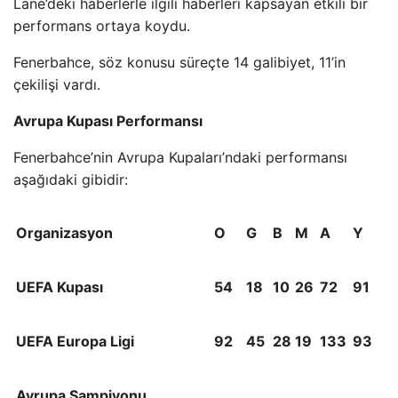
Lane’deki haberlerle ilgili haberleri kapsayan etkili bir
performans ortaya koydu.
Fenerbahce, söz konusu süreçte 14 galibiyet, 11’in
çekilişi vardı.
Avrupa Kupası Performansı
Fenerbahce’nin Avrupa Kupaları’ndaki performansı
aşağıdaki gibidir:
Organizasyon
O
G
B
M
A
Y
UEFA Kupası
54
18
10
26
72
91
UEFA Europa Ligi
92
45
28
19
133
93
Avrupa Şampiyonu