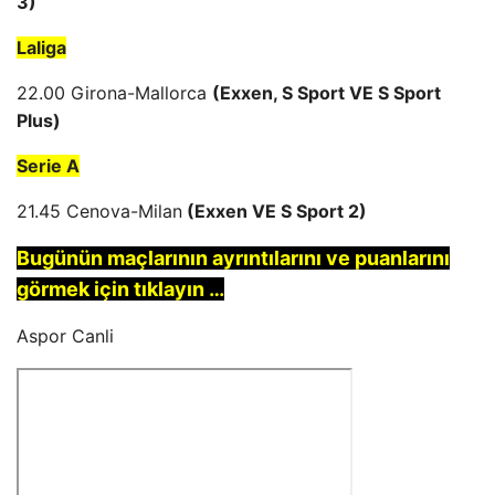
3)
Laliga
22.00 Girona-Mallorca
(Exxen, S Sport VE S Sport
Plus)
Serie A
21.45 Cenova-Milan
(Exxen VE S Sport 2)
Bugünün maçlarının ayrıntılarını ve puanlarını
görmek için tıklayın …
Aspor
Canli