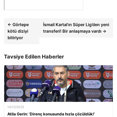
← Görtepe
İsmail Kartal’ın Süper Lig’den yeni
kötü diziyi
transferi! Bir anlaşmaya vardı →
bitiriyor
Tavsiye Edilen Haberler
14/12/2025
Atila Gerin: ‘Direnç konusunda hızla çözüldük!’