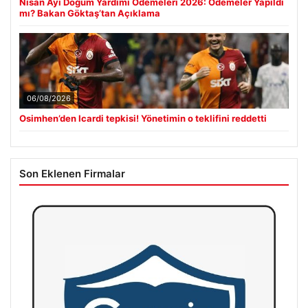
Nisan Ayı Doğum Yardımı Ödemeleri 2026: Ödemeler Yapıldı
mı? Bakan Göktaş’tan Açıklama
06/08/2026
Osimhen’den Icardi tepkisi! Yönetimin o teklifini reddetti
Son Eklenen Firmalar