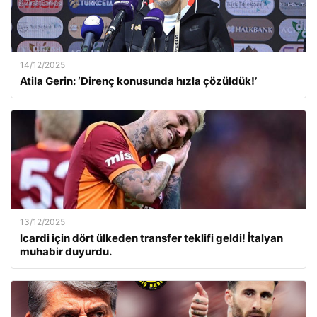
14/12/2025
Atila Gerin: ‘Direnç konusunda hızla çözüldük!’
13/12/2025
Icardi için dört ülkeden transfer teklifi geldi! İtalyan
muhabir duyurdu.