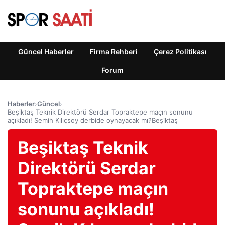
Güncel Haberler
Firma Rehberi
Çerez Politikası
Forum
Haberler
›
Güncel
›
Beşiktaş Teknik Direktörü Serdar Topraktepe maçın sonunu
açıkladı! Semih Kılıçsoy derbide oynayacak mı?Beşiktaş
Beşiktaş Teknik
Direktörü Serdar
Topraktepe maçın
sonunu açıkladı!