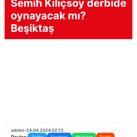
Semih Kılıçsoy derbide
oynayacak mı?
Beşiktaş
admin
•
24.04.2024 02:13
Paylaş:
Twitter
Facebook
WhatsApp
Reddit