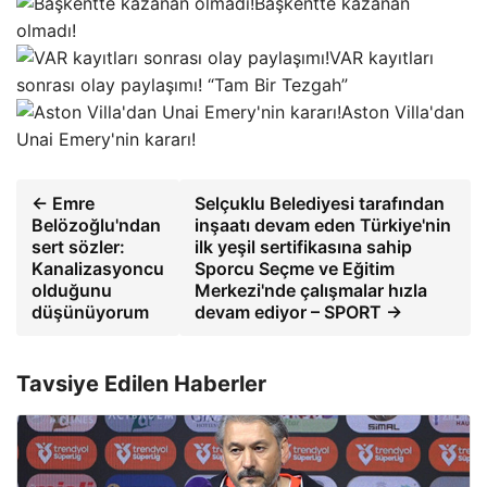
Başkentte kazanan
olmadı!
VAR kayıtları
sonrası olay paylaşımı! “Tam Bir Tezgah”
Aston Villa'dan
Unai Emery'nin kararı!
← Emre
Selçuklu Belediyesi tarafından
Belözoğlu'ndan
inşaatı devam eden Türkiye'nin
sert sözler:
ilk yeşil sertifikasına sahip
Kanalizasyoncu
Sporcu Seçme ve Eğitim
olduğunu
Merkezi'nde çalışmalar hızla
düşünüyorum
devam ediyor – SPORT →
Tavsiye Edilen Haberler