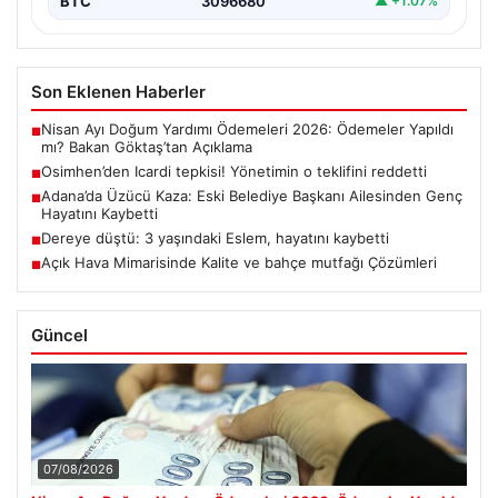
BTC
3096680
▲ +1.07%
Son Eklenen Haberler
Nisan Ayı Doğum Yardımı Ödemeleri 2026: Ödemeler Yapıldı
■
mı? Bakan Göktaş’tan Açıklama
Osimhen’den Icardi tepkisi! Yönetimin o teklifini reddetti
■
Adana’da Üzücü Kaza: Eski Belediye Başkanı Ailesinden Genç
■
Hayatını Kaybetti
Dereye düştü: 3 yaşındaki Eslem, hayatını kaybetti
■
Açık Hava Mimarisinde Kalite ve bahçe mutfağı Çözümleri
■
Güncel
07/08/2026