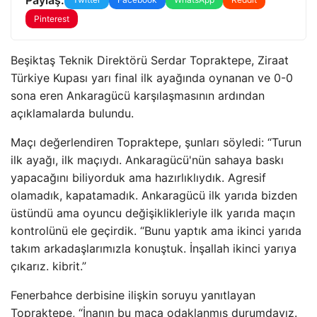
Pinterest
Beşiktaş Teknik Direktörü Serdar Topraktepe, Ziraat
Türkiye Kupası yarı final ilk ayağında oynanan ve 0-0
sona eren Ankaragücü karşılaşmasının ardından
açıklamalarda bulundu.
Maçı değerlendiren Topraktepe, şunları söyledi: “Turun
ilk ayağı, ilk maçıydı. Ankaragücü'nün sahaya baskı
yapacağını biliyorduk ama hazırlıklıydık. Agresif
olamadık, kapatamadık. Ankaragücü ilk yarıda bizden
üstündü ama oyuncu değişiklikleriyle ilk yarıda maçın
kontrolünü ele geçirdik. “Bunu yaptık ama ikinci yarıda
takım arkadaşlarımızla konuştuk. İnşallah ikinci yarıya
çıkarız. kibrit.”
Fenerbahce derbisine ilişkin soruyu yanıtlayan
Topraktepe, “İnanın bu maça odaklanmış durumdayız.