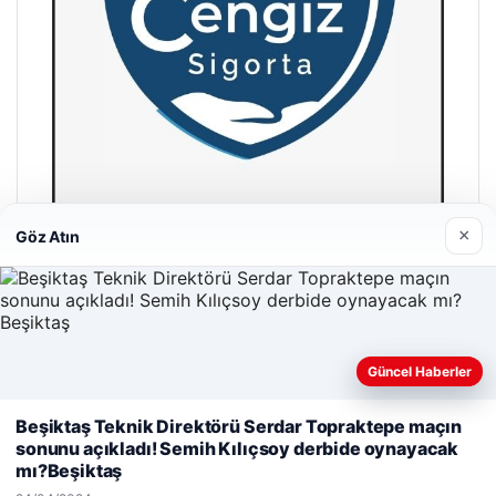
×
Göz Atın
Hastaş Beton
26/05/2026
Güncel Haberler
Web sitemizi nasıl kullandığınızı daha iyi anlayabilmek,
Beşiktaş Teknik Direktörü Serdar Topraktepe maçın
deneyiminizi kişiselleştirmek ve geliştirmek amacıyla çerezler
sonunu açıkladı! Semih Kılıçsoy derbide oynayacak
kullanıyoruz.
Çerez Politikamız
mı?Beşiktaş
© 2026 Spor Saati – Güncel Spor Haberleri
Reddet
Kabul Et