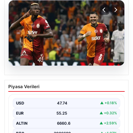
06.08.2026
Osimhen’den Icardi tepkisi! Yönetimin o
Piyasa Verileri
teklifini reddetti
USD
47.74
▲ +0.18%
EUR
55.25
▲ +0.32%
ALTIN
6660.6
▲ +2.59%