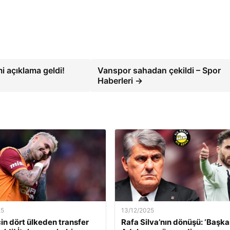
i açıklama geldi!
Vanspor sahadan çekildi – Spor
Haberleri →
25
13/12/2025
çin dört ülkeden transfer
Rafa Silva’nın dönüşü: ‘Başk