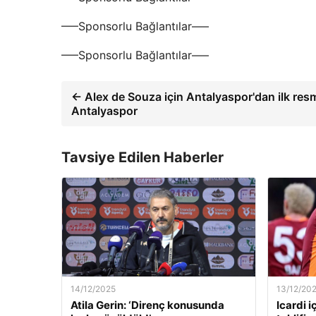
—–Sponsorlu Bağlantılar—–
—–Sponsorlu Bağlantılar—–
← Alex de Souza için Antalyaspor'dan ilk resm
Antalyaspor
Tavsiye Edilen Haberler
14/12/2025
13/12/20
Atila Gerin: ‘Direnç konusunda
Icardi i