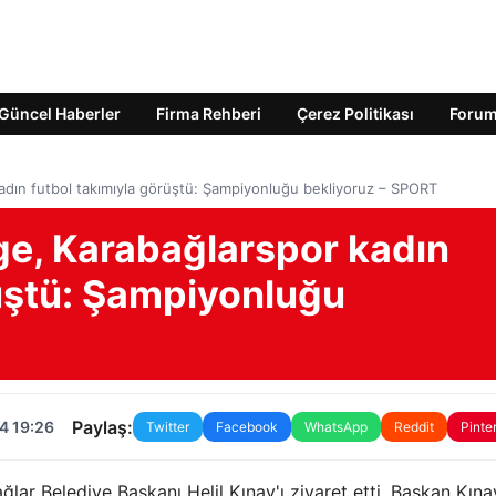
Güncel Haberler
Firma Rehberi
Çerez Politikası
Foru
adın futbol takımıyla görüştü: Şampiyonluğu bekliyoruz – SPORT
e, Karabağlarspor kadın
rüştü: Şampiyonluğu
Paylaş:
4 19:26
Twitter
Facebook
WhatsApp
Reddit
Pinte
lar Belediye Başkanı Helil Kınay'ı ziyaret etti. Başkan Kına