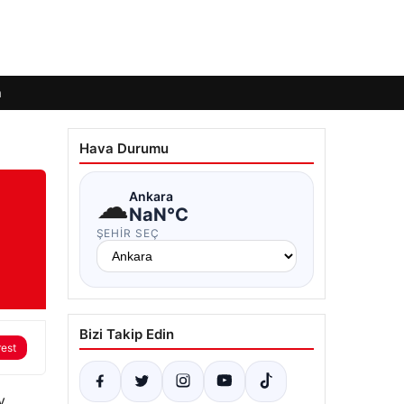
m
Hava Durumu
☁
Ankara
NaN°C
ŞEHIR SEÇ
Bizi Takip Edin
rest
y,