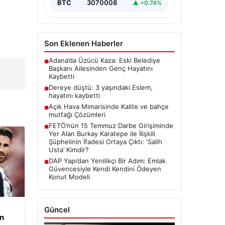
BTC
3070008
▲ +0.74%
Son Eklenen Haberler
Adana’da Üzücü Kaza: Eski Belediye
■
Başkanı Ailesinden Genç Hayatını
Kaybetti
Dereye düştü: 3 yaşındaki Eslem,
■
hayatını kaybetti
Açık Hava Mimarisinde Kalite ve bahçe
■
mutfağı Çözümleri
FETÖ’nün 15 Temmuz Darbe Girişiminde
■
Yer Alan Burkay Karatepe ile İlişkili
Şüphelinin İfadesi Ortaya Çıktı: ‘Salih
Usta’ Kimdir?
DAP Yapı’dan Yenilikçi Bir Adım: Emlak
■
Güvencesiyle Kendi Kendini Ödeyen
Konut Modeli
Güncel
an