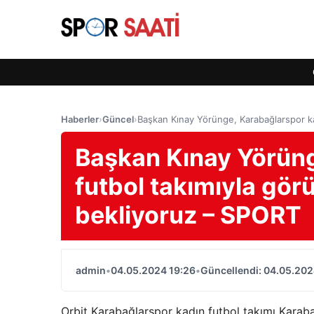
Haberler
›
Güncel
›
Başkan Kınay Yörünge, Karabağlarspor k
Başkan Kınay Yörüng
futbol takımıyla gö
bekliyoruz – SPORT
admin
•
04.05.2024 19:26
•
Güncellendi: 04.05.202
Orbit Karabağlarspor kadın futbol takımı Karabağ