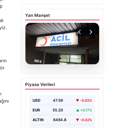
ip
Yan Manşet
uk
yiz.
arın
tör
05.08.2026
Dereye düştü: 3
Piyasa Verileri
yaşındaki Eslem,
hayatını kaybetti
n
ağını
USD
47.59
▼ -0.02%
EUR
55.20
▲ +0.17%
ALTIN
6494.8
▼ -0.02%