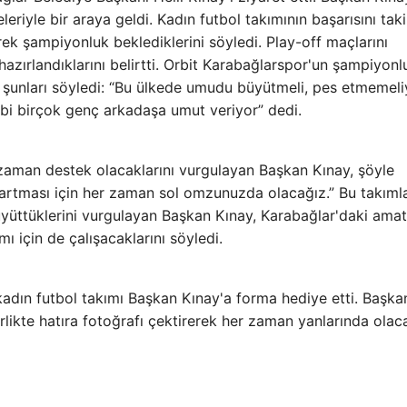
leriyle bir araya geldi. Kadın futbol takımının başarısını tak
rek şampiyonluk beklediklerini söyledi. Play-off maçlarını
hazırlandıklarını belirtti. Orbit Karabağlarspor'un şampiyonl
 şunları söyledi: “Bu ülkede umudu büyütmeli, pes etmemeli
 gibi birçok genç arkadaşa umut veriyor” dedi.
zaman destek olacaklarını vurgulayan Başkan Kınay, şöyle
n artması için her zaman sol omzunuzda olacağız.” Bu takıml
üyüttüklerini vurgulayan Başkan Kınay, Karabağlar'daki ama
ı için de çalışacaklarını söyledi.
kadın futbol takımı Başkan Kınay'a forma hediye etti. Başka
likte hatıra fotoğrafı çektirerek her zaman yanlarında olac