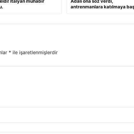
geldi! İtalyan muhabir
Adalı ona söz verdi,
u.
antrenmanlara katılmaya başl
nlar
*
ile işaretlenmişlerdir