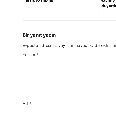
hızla çözüldük!’
teklifi 
duyurd
Bir yanıt yazın
E-posta adresiniz yayınlanmayacak.
Gerekli ala
Yorum
*
Ad
*