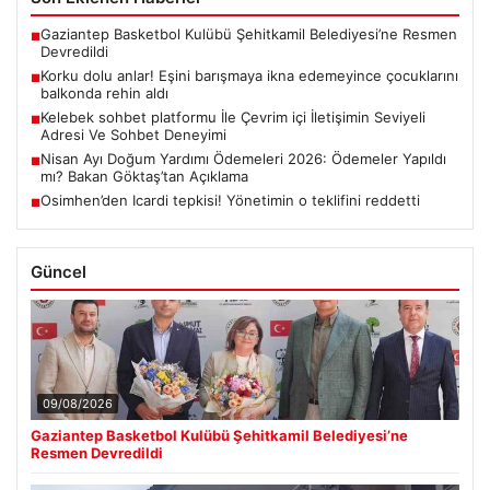
Gaziantep Basketbol Kulübü Şehitkamil Belediyesi’ne Resmen
■
Devredildi
Korku dolu anlar! Eşini barışmaya ikna edemeyince çocuklarını
■
balkonda rehin aldı
Kelebek sohbet platformu İle Çevrim içi İletişimin Seviyeli
■
Adresi Ve Sohbet Deneyimi
Nisan Ayı Doğum Yardımı Ödemeleri 2026: Ödemeler Yapıldı
■
mı? Bakan Göktaş’tan Açıklama
Osimhen’den Icardi tepkisi! Yönetimin o teklifini reddetti
■
Güncel
09/08/2026
Gaziantep Basketbol Kulübü Şehitkamil Belediyesi’ne
Resmen Devredildi