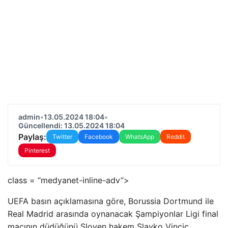
admin
•
13.05.2024 18:04
•
Güncellendi: 13.05.2024 18:04
Paylaş:
Twitter
Facebook
WhatsApp
Reddit
Pinterest
class = “medyanet-inline-adv”>
UEFA basın açıklamasına göre, Borussia Dortmund ile
Real Madrid arasında oynanacak Şampiyonlar Ligi final
maçının düdüğünü Sloven hakem Slavko Vincic