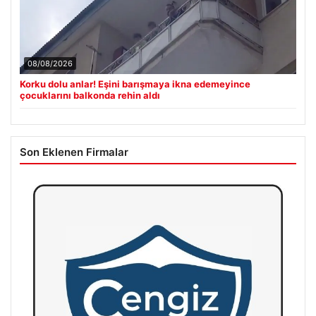
08/08/2026
Korku dolu anlar! Eşini barışmaya ikna edemeyince
çocuklarını balkonda rehin aldı
Son Eklenen Firmalar