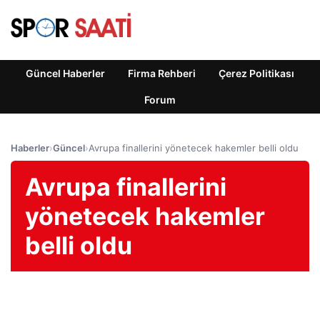
Güncel Haberler
Firma Rehberi
Çerez Politikası
Forum
Haberler
›
Güncel
›
Avrupa finallerini yönetecek hakemler belli oldu
Avrupa finallerini
yönetecek hakemler
belli oldu