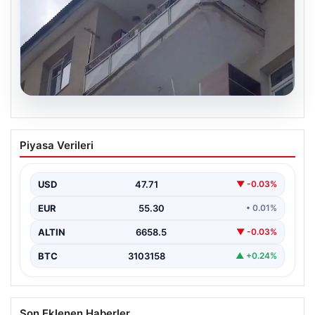
08.08.2026
Korku dolu anlar! Eşini barışmaya ikna
Piyasa Verileri
edemeyince çocuklarını balkonda rehin
aldı
USD
47.71
▼ -0.03%
EUR
55.30
• 0.01%
ALTIN
6658.5
▼ -0.03%
BTC
3103158
▲ +0.24%
Son Eklenen Haberler