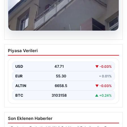
08.08.2026
Korku dolu anlar! Eşini barışmaya ikna
Piyasa Verileri
edemeyince çocuklarını balkonda rehin
aldı
USD
47.71
▼ -0.03%
EUR
55.30
• 0.01%
ALTIN
6658.5
▼ -0.03%
BTC
3103158
▲ +0.24%
Son Eklenen Haberler