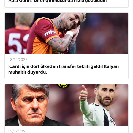
Atila Gerin: ‘Direnç konusunda hızla çözüldük!’
13/12/2025
Icardi için dört ülkeden transfer teklifi geldi! İtalyan
muhabir duyurdu.
13/12/2025