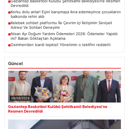
Gaziantep Basketbol Kulübü Şehitkamil Belediyesi’ne Resmen
■
Devredildi
Korku dolu anlar! Eşini barışmaya ikna edemeyince çocuklarını
■
balkonda rehin aldı
Kelebek sohbet platformu İle Çevrim içi İletişimin Seviyeli
■
Adresi Ve Sohbet Deneyimi
Nisan Ayı Doğum Yardımı Ödemeleri 2026: Ödemeler Yapıldı
■
mı? Bakan Göktaş’tan Açıklama
Osimhen’den Icardi tepkisi! Yönetimin o teklifini reddetti
■
Güncel
09/08/2026
Gaziantep Basketbol Kulübü Şehitkamil Belediyesi’ne
Resmen Devredildi