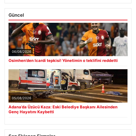
Güncel
06/08/2026
Osimhen’den Icardi tepkisi! Yönetimin o teklifini reddetti
05/08/2026
Adana’da Üzücü Kaza: Eski Belediye Başkanı Ailesinden
Genç Hayatını Kaybetti