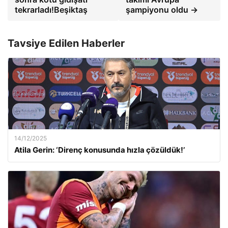
tekrarladı!Beşiktaş
şampiyonu oldu →
Tavsiye Edilen Haberler
14/12/2025
Atila Gerin: ‘Direnç konusunda hızla çözüldük!’