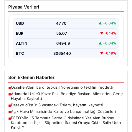
Adana’da Üzücü Kaza: Eski Belediye
Piyasa Verileri
Başkanı Ailesinden Genç Hayatını
Kaybetti
USD
47.70
▲ +0.04%
Adana’nın Pozantı ilçesinde meydana gelen korkutucu
trafik kazası, bölgede büyük üzüntüye neden oldu.
EUR
55.07
▼ -0.14%
Olayda,…
ALTIN
6494.9
▲ +0.04%
BTC
3065440
▼ -0.19%
Son Eklenen Haberler
Osimhen’den Icardi tepkisi! Yönetimin o teklifini reddetti
■
Adana’da Üzücü Kaza: Eski Belediye Başkanı Ailesinden Genç
■
Hayatını Kaybetti
Dereye düştü: 3 yaşındaki Eslem, hayatını kaybetti
■
Açık Hava Mimarisinde Kalite ve bahçe mutfağı Çözümleri
■
FETÖ’nün 15 Temmuz Darbe Girişiminde Yer Alan Burkay
■
Karatepe ile İlişkili Şüphelinin İfadesi Ortaya Çıktı: ‘Salih Usta’
Kimdir?