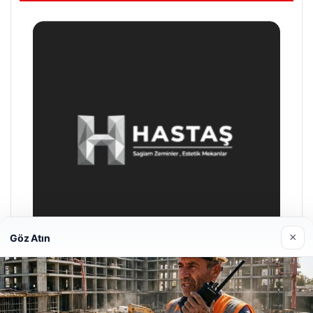
×
Göz Atın
Hastaş Beton
26/05/2026