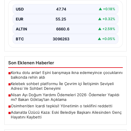
Deneyimi
USD
47.74
▲ +0.18%
Sanal ortamında insanların seviyeli bir biçimde bağlantı
oluşturması ciddi bir hassasiyet ifade etmektedir.
EUR
55.25
▲ +0.32%
Halen…
ALTIN
6660.6
▲ +2.59%
BTC
3096263
▲ +0.05%
Son Eklenen Haberler
Korku dolu anlar! Eşini barışmaya ikna edemeyince çocuklarını
■
balkonda rehin aldı
Kelebek sohbet platformu İle Çevrim içi İletişimin Seviyeli
■
Adresi Ve Sohbet Deneyimi
Nisan Ayı Doğum Yardımı Ödemeleri 2026: Ödemeler Yapıldı
■
mı? Bakan Göktaş’tan Açıklama
Osimhen’den Icardi tepkisi! Yönetimin o teklifini reddetti
■
Adana’da Üzücü Kaza: Eski Belediye Başkanı Ailesinden Genç
■
Hayatını Kaybetti