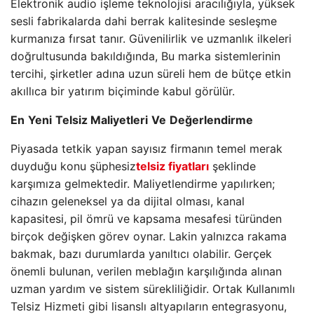
Elektronik audio işleme teknolojisi aracılığıyla, yüksek
sesli fabrikalarda dahi berrak kalitesinde sesleşme
kurmanıza fırsat tanır. Güvenilirlik ve uzmanlık ilkeleri
doğrultusunda bakıldığında, Bu marka sistemlerinin
tercihi, şirketler adına uzun süreli hem de bütçe etkin
akıllıca bir yatırım biçiminde kabul görülür.
En
Yeni
Telsiz Maliyetleri
Ve
Değerlendirme
Piyasada tetkik yapan sayısız firmanın temel merak
duyduğu konu şüphesiz
telsiz fiyatları
şeklinde
karşımıza gelmektedir. Maliyetlendirme yapılırken;
cihazın geleneksel ya da dijital olması, kanal
kapasitesi, pil ömrü ve kapsama mesafesi türünden
birçok değişken görev oynar. Lakin yalnızca rakama
bakmak, bazı durumlarda yanıltıcı olabilir. Gerçek
önemli bulunan, verilen meblağın karşılığında alınan
uzman yardım ve sistem sürekliliğidir. Ortak Kullanımlı
Telsiz Hizmeti gibi lisanslı altyapıların entegrasyonu,