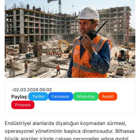
•
02.03.2026 09:02
Paylaş:
Twitter
Facebook
WhatsApp
Reddit
Pinterest
Endüstriyel alanlarda diyaloğun kopmadan sürmesi,
operasyonel yönetiminin başlıca dinamosudur. Bilhassa
büyük araziler içinde çalışan personeller adına mobil