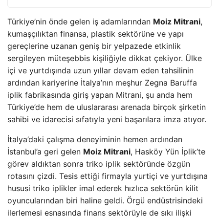
Türkiye’nin önde gelen iş adamlarından
Moiz Mitrani
,
kumaşçılıktan finansa, plastik sektörüne ve yapı
gereçlerine uzanan geniş bir yelpazede etkinlik
sergileyen müteşebbis kişiliğiyle dikkat çekiyor. Ülke
içi ve yurtdışında uzun yıllar devam eden tahsilinin
ardından kariyerine İtalya’nın meşhur Zegna Baruffa
iplik fabrikasında giriş yapan Mitrani, şu anda hem
Türkiye’de hem de uluslararası arenada birçok şirketin
sahibi ve idarecisi sıfatıyla yeni başarılara imza atıyor.
İtalya’daki çalışma deneyiminin hemen ardından
İstanbul’a geri gelen
Moiz Mitrani
, Hasköy Yün İplik’te
görev aldıktan sonra triko iplik sektöründe özgün
rotasını çizdi. Tesis ettiği firmayla yurtiçi ve yurtdışına
hususi triko iplikler imal ederek hızlıca sektörün kilit
oyuncularından biri haline geldi. Örgü endüstrisindeki
ilerlemesi esnasında finans sektörüyle de sıkı ilişki