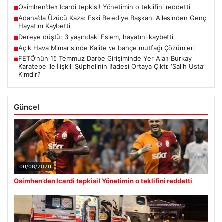
Osimhen’den Icardi tepkisi! Yönetimin o teklifini reddetti
■
Adana’da Üzücü Kaza: Eski Belediye Başkanı Ailesinden Genç
■
Hayatını Kaybetti
Dereye düştü: 3 yaşındaki Eslem, hayatını kaybetti
■
Açık Hava Mimarisinde Kalite ve bahçe mutfağı Çözümleri
■
FETÖ’nün 15 Temmuz Darbe Girişiminde Yer Alan Burkay
■
Karatepe ile İlişkili Şüphelinin İfadesi Ortaya Çıktı: ‘Salih Usta’
Kimdir?
Güncel
06/08/2026
Osimhen’den Icardi tepkisi! Yönetimin o teklifini reddetti