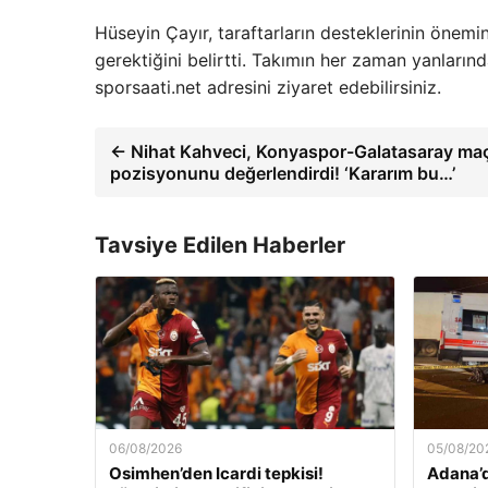
Hüseyin Çayır, taraftarların desteklerinin önemi
gerektiğini belirtti. Takımın her zaman yanlarınd
sporsaati.net adresini ziyaret edebilirsiniz.
← Nihat Kahveci, Konyaspor-Galatasaray maç
pozisyonunu değerlendirdi! ‘Kararım bu…’
Tavsiye Edilen Haberler
06/08/2026
05/08/20
Osimhen’den Icardi tepkisi!
Adana’d