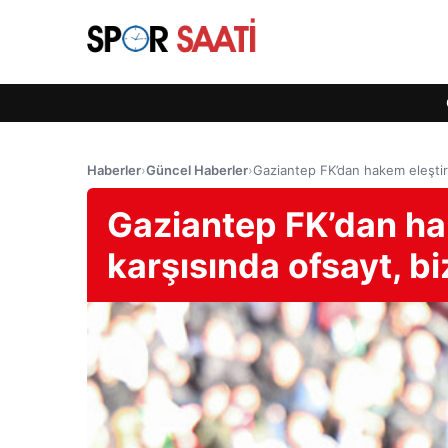
Haberler
›
Güncel Haberler
›
Gaziantep FK’dan hakem eleştiris
Gaziantep FK’dan hak
karşısında ofsayt, bi