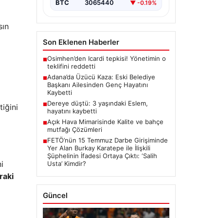
BTC
3065440
▼ -0.19%
sın
Son Eklenen Haberler
Osimhen’den Icardi tepkisi! Yönetimin o
■
teklifini reddetti
Adana’da Üzücü Kaza: Eski Belediye
■
Başkanı Ailesinden Genç Hayatını
Kaybetti
Dereye düştü: 3 yaşındaki Eslem,
■
tiğini
hayatını kaybetti
Açık Hava Mimarisinde Kalite ve bahçe
■
mutfağı Çözümleri
FETÖ’nün 15 Temmuz Darbe Girişiminde
■
Yer Alan Burkay Karatepe ile İlişkili
Şüphelinin İfadesi Ortaya Çıktı: ‘Salih
i
Usta’ Kimdir?
raki
Güncel