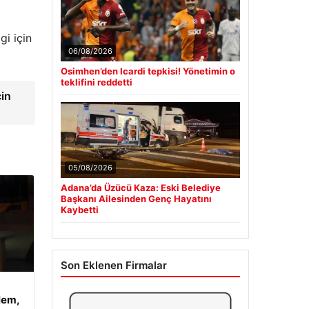
gi için
06/08/2026
Osimhen’den Icardi tepkisi! Yönetimin o
teklifini reddetti
çin
05/08/2026
Adana’da Üzücü Kaza: Eski Belediye
Başkanı Ailesinden Genç Hayatını
Kaybetti
Son Eklenen Firmalar
lem,