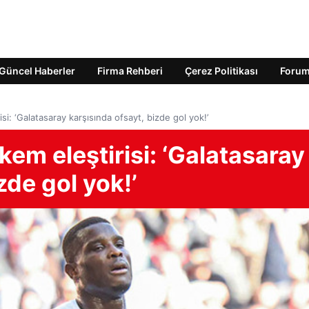
Güncel Haberler
Firma Rehberi
Çerez Politikası
Foru
i: ‘Galatasaray karşısında ofsayt, bizde gol yok!’
em eleştirisi: ‘Galatasaray
zde gol yok!’