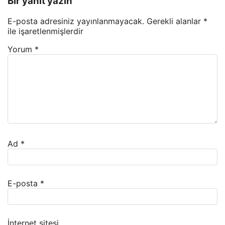
Bir yanıt yazın
E-posta adresiniz yayınlanmayacak.
Gerekli alanlar
*
ile işaretlenmişlerdir
Yorum
*
Ad
*
E-posta
*
İnternet sitesi