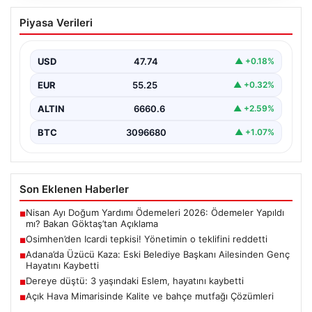
Osimhen’den Icardi tepkisi! Yönetimin o
Piyasa Verileri
teklifini reddetti
USD
47.74
▲ +0.18%
EUR
55.25
▲ +0.32%
ALTIN
6660.6
▲ +2.59%
BTC
3096680
▲ +1.07%
Son Eklenen Haberler
Nisan Ayı Doğum Yardımı Ödemeleri 2026: Ödemeler Yapıldı
■
mı? Bakan Göktaş’tan Açıklama
Osimhen’den Icardi tepkisi! Yönetimin o teklifini reddetti
■
Adana’da Üzücü Kaza: Eski Belediye Başkanı Ailesinden Genç
■
Hayatını Kaybetti
Dereye düştü: 3 yaşındaki Eslem, hayatını kaybetti
■
Açık Hava Mimarisinde Kalite ve bahçe mutfağı Çözümleri
■