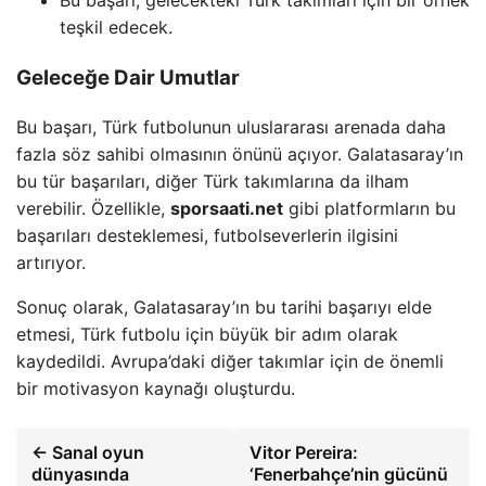
Bu başarı, gelecekteki Türk takımları için bir örnek
teşkil edecek.
Geleceğe Dair Umutlar
Bu başarı, Türk futbolunun uluslararası arenada daha
fazla söz sahibi olmasının önünü açıyor. Galatasaray’ın
bu tür başarıları, diğer Türk takımlarına da ilham
verebilir. Özellikle,
sporsaati.net
gibi platformların bu
başarıları desteklemesi, futbolseverlerin ilgisini
artırıyor.
Sonuç olarak, Galatasaray’ın bu tarihi başarıyı elde
etmesi, Türk futbolu için büyük bir adım olarak
kaydedildi. Avrupa’daki diğer takımlar için de önemli
bir motivasyon kaynağı oluşturdu.
← Sanal oyun
Vitor Pereira:
dünyasında
‘Fenerbahçe’nin gücünü