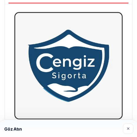
×
Göz Atın
Hastaş Beton