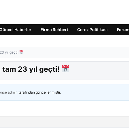
Güncel Haberler
Firma Rehberi
Çerez Politikası
Foru
3 yıl geçti!
tam 23 yıl geçti!
 önce
admin
tarafından güncellenmiştir.