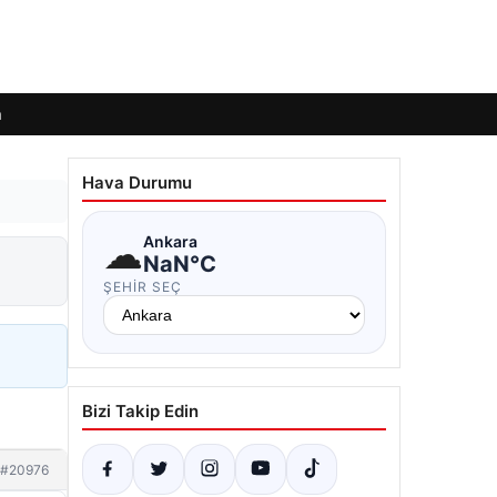
m
Hava Durumu
☁
Ankara
NaN°C
ŞEHIR SEÇ
Bizi Takip Edin
#20976