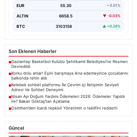
EUR
55.30
• 0.01%
ALTIN
6658.5
▼ -0.03%
BTC
3103158
▲ +0.24%
Son Eklenen Haberler
Gaziantep Basketbol Kulübü Şehitkamil Belediyesi’ne Resmen
■
Devredildi
Korku dolu anlar! Eşini barışmaya ikna edemeyince çocuklarını
■
balkonda rehin aldı
Kelebek sohbet platformu İle Çevrim içi İletişimin Seviyeli
■
Adresi Ve Sohbet Deneyimi
Nisan Ayı Doğum Yardımı Ödemeleri 2026: Ödemeler Yapıldı
■
mı? Bakan Göktaş’tan Açıklama
Osimhen’den Icardi tepkisi! Yönetimin o teklifini reddetti
■
Güncel