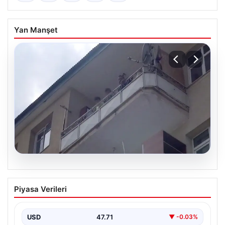
Yan Manşet
08.08.2026
Korku dolu anlar! Eşini barışmaya ikna
Piyasa Verileri
edemeyince çocuklarını balkonda rehin
aldı
USD
47.71
▼ -0.03%