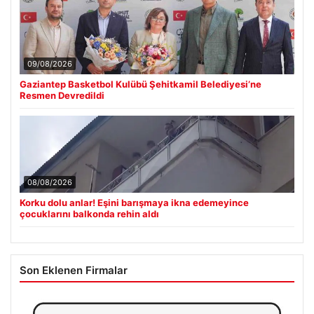
09/08/2026
Gaziantep Basketbol Kulübü Şehitkamil Belediyesi’ne
Resmen Devredildi
08/08/2026
Korku dolu anlar! Eşini barışmaya ikna edemeyince
çocuklarını balkonda rehin aldı
Son Eklenen Firmalar