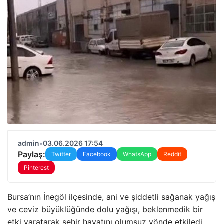
admin
•
03.06.2026 17:54
Paylaş:
Twitter
Facebook
WhatsApp
Reddit
Pinterest
Bursa’nın İnegöl ilçesinde, ani ve şiddetli sağanak yağış
ve ceviz büyüklüğünde dolu yağışı, beklenmedik bir
etki yaratarak şehir hayatını olumsuz yönde etkiledi.