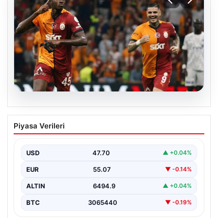
06.08.2026
Osimhen’den Icardi tepkisi! Yönetimin o
Piyasa Verileri
teklifini reddetti
USD
47.70
▲ +0.04%
EUR
55.07
▼ -0.14%
ALTIN
6494.9
▲ +0.04%
BTC
3065440
▼ -0.19%