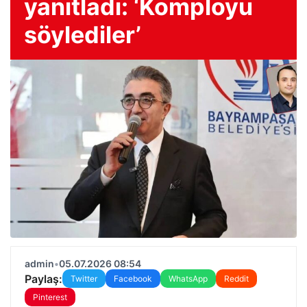
yanıtladı: ‘Komployu
söylediler’
admin
•
05.07.2026 08:54
Paylaş:
Twitter
Facebook
WhatsApp
Reddit
Pinterest